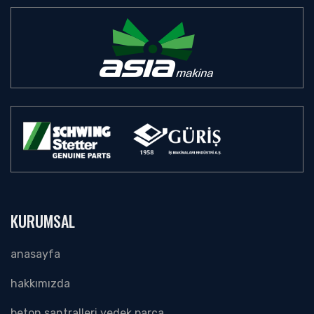
KURUMSAL
anasayfa
hakkimizda
beton santralleri̇ yedek parça