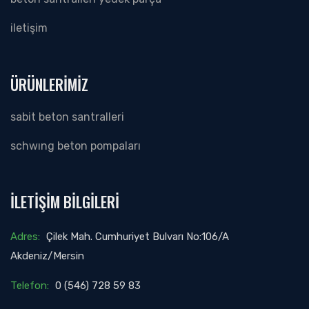
i̇leti̇şi̇m
ÜRÜNLERİMİZ
sabi̇t beton santralleri̇
schwing beton pompalari
İLETIŞIM BILGILERI
Adres:
Çilek Mah. Cumhuriyet Bulvarı No:106/A
Akdeniz/Mersin
Telefon:
0 (546) 728 59 83